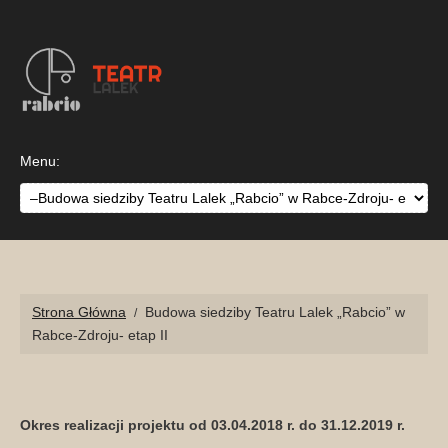
Przejdź
Przejdź
Przejdź
do
do
do
nawigacji
sekcji
sekcji
głównej
treści
stopka
TEATR LALEK RABCI
Strona Główna
Budowa siedziby Teatru Lalek „Rabcio” w
Rabce-Zdroju- etap II
Okres realizacji projektu od 03.04.2018 r. do 31.12.2019 r.