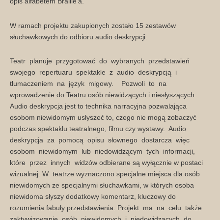
opis alfabetem Braille’a.
W ramach projektu zakupionych zostało 15 zestawów
słuchawkowych do odbioru audio deskrypcji.
Teatr planuje przygotować do wybranych przedstawień
swojego repertuaru spektakle z audio deskrypcją i
tłumaczeniem na język migowy. Pozwoli to na
wprowadzenie do Teatru osób niewidzących i niesłyszących.
Audio deskrypcja jest to technika narracyjna pozwalająca
osobom niewidomym usłyszeć to, czego nie mogą zobaczyć
podczas spektaklu teatralnego, filmu czy wystawy. Audio
deskrypcja za pomocą opisu słownego dostarcza więc
osobom niewidomym lub niedowidzącym tych informacji,
które przez innych widzów odbierane są wyłącznie w postaci
wizualnej. W teatrze wyznaczono specjalne miejsca dla osób
niewidomych ze specjalnymi słuchawkami, w których osoba
niewidoma słyszy dodatkowy komentarz, kluczowy do
rozumienia fabuły przedstawienia. Projekt ma na celu także
zaktywizowanie osób niewidomych i niedowidzących do