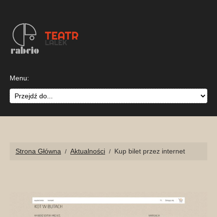
Przejdź
Przejdź
Przejdź
do
do
do
nawigacji
sekcji
sekcji
głównej
treści
stopka
TEATR LALEK RABCI
Strona Główna
Aktualności
Kup bilet przez internet